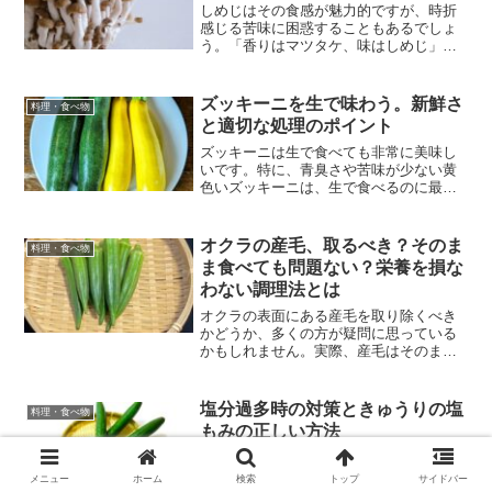
しめじはその食感が魅力的ですが、時折
感じる苦味に困惑することもあるでしょ
う。「香りはマツタケ、味はしめじ」と
言われるように、しめじは美味しく楽し
みたいものです。苦味を感じると「鮮度
が落ちているのかな？」と心配になるか
ズッキーニを生で味わう。新鮮さ
料理・食べ物
もしれませんが、実はその...
と適切な処理のポイント
ズッキーニは生で食べても非常に美味し
いです。特に、青臭さや苦味が少ない黄
色いズッキーニは、生で食べるのに最適
で、食感も楽しめます。生で食べる際に
は、苦味のあるヘタ部分や端を除去し、
薄くスライスして塩水でさっと洗うこと
オクラの産毛、取るべき？そのま
料理・食べ物
をお勧めします。ズッキー...
ま食べても問題ない？栄養を損な
わない調理法とは
オクラの表面にある産毛を取り除くべき
かどうか、多くの方が疑問に思っている
かもしれません。実際、産毛はそのまま
食べても問題ないのでしょうか、それと
もきちんと処理した方が良いのでしょう
か？この記事では、オクラの産毛の扱い
塩分過多時の対策ときゅうりの塩
料理・食べ物
方について、また栄養を最...
もみの正しい方法
きゅうりをどのようにお召し上がりにな
りますか？通常、きゅうりは生で食べる
メニュー
ホーム
検索
トップ
サイドバー