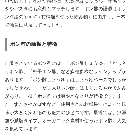
用可能です。冷奴や鍋料理、焼き魚はもちろん、洋風サラ
ダやパスタにも意外とマッチします。ポン酢の語源はオラ
ンダ語の”pons”（柑橘類を使った飲み物）に由来し、日本
で独自に発展してきました。
ポン酢の種類と特徴
市販されているポン酢には、「ポン酢しょうゆ」「だし入
りポン酢」「柚子ポン酢」など多種多様なラインナップが
あります。「ポン酢しょうゆ」はしょうゆベースでしっか
りした味わい、「だし入りポン酢」はよりまろやかで深み
があり、「柚子ポン酢」は爽やかな香りが特徴です。ま
た、すだちやかぼすなど、使用される柑橘果汁によって風
味が大きく変わるのも魅力のひとつです。最近では、無添
加や減塩タイプ、オーガニック素材を使ったポン酢も人気
を集めています。