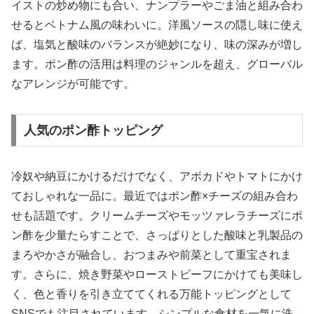
イストの炒め物にも合い、ナンプラーやごま油と組み合わ
せるとベトナム風の味わいに。洋風ソースの隠し味に使え
ば、塩気と酸味のバランスが絶妙になり、味の深みが増し
ます。ポン酢の活用は料理のジャンルを超え、グローバル
なアレンジが可能です。
人気のポン酢トッピング
冷奴や納豆にかけるだけでなく、アボカドやトマトにかけ
ておしゃれな一品に。最近ではポン酢×チーズの組み合わ
せも話題です。クリームチーズやモッツァレラチーズにポ
ン酢を少量たらすことで、さっぱりとした酸味と乳製品の
まろやかさが融合し、おつまみや前菜として重宝されま
す。さらに、焼き野菜やローストビーフにかけても美味し
く、色と香りを引き立ててくれる万能トッピングとして
SNSでも注目されています。シンプルな食材を一気に洗