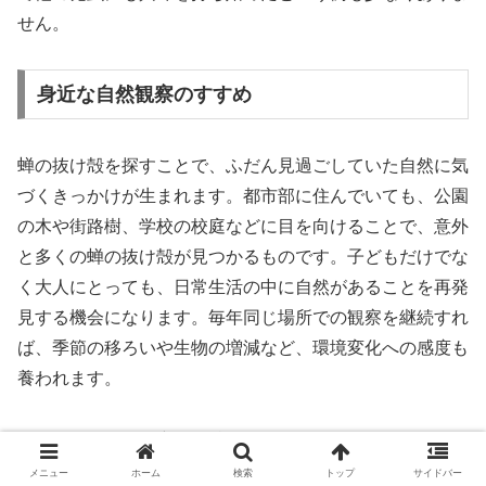
せん。
身近な自然観察のすすめ
蝉の抜け殻を探すことで、ふだん見過ごしていた自然に気
づくきっかけが生まれます。都市部に住んでいても、公園
の木や街路樹、学校の校庭などに目を向けることで、意外
と多くの蝉の抜け殻が見つかるものです。子どもだけでな
く大人にとっても、日常生活の中に自然があることを再発
見する機会になります。毎年同じ場所での観察を継続すれ
ば、季節の移ろいや生物の増減など、環境変化への感度も
養われます。
このような自然観察は、特別な道具がなくても始められる
という手軽さが魅力です。記録ノートを作って見つけた数
メニュー
ホーム
検索
トップ
サイドバー