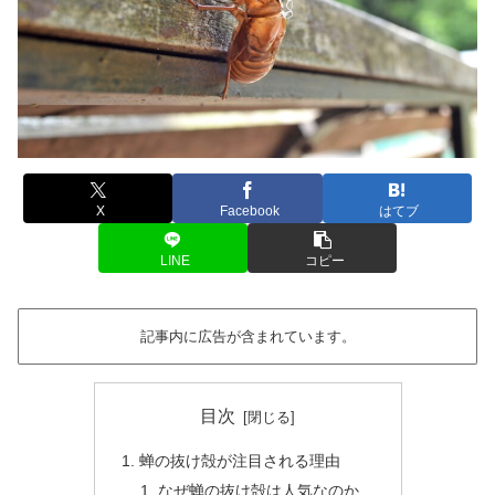
X
Facebook
はてブ
LINE
コピー
記事内に広告が含まれています。
目次
蝉の抜け殻が注目される理由
なぜ蝉の抜け殻は人気なのか