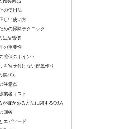
と推奨商品
その使用法
正しい使い方
ための掃除テクニック
の生活習慣
理の重要性
の確保のポイント
リを寄せ付けない部屋作り
の選び方
の注意点
除業者リスト
るか確かめる方法に関するQ&A
の回答
とエピソード