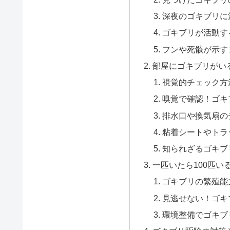
深夜のゴキブリに
ゴキブリが活動す
フンや死骸が示す
部屋にゴキブリがい
視覚的チェック方
嗅覚で確認！ゴキ
排水口や換気扇の
粘着シートやトラ
知られざるゴキブ
一匹いたら100匹い
ゴキブリの繁殖能
見逃せない！ゴキ
環境整備でゴキブ