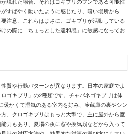
のが現れた場合、それはゴキブリのフンである可能性
かがすばやく動いたように感じたり、暗い場所から
も要注意。これらはまさに、ゴキブリが活動している
づけの際に「ちょっとした違和感」に敏感になってお
て性質や行動パターンが異なります。日本の家庭でよ
クロゴキブリ」の2種類です。チャバネゴキブリは体
特に暖かくて湿気のある室内を好み、冷蔵庫の裏やシン
一方、クロゴキブリはもっと大型で、主に屋外から室
翔能力もあり、夏場の夜に窓や換気扇などから入って
発見時の対応方法や、効果的な対策の選び方にも大い