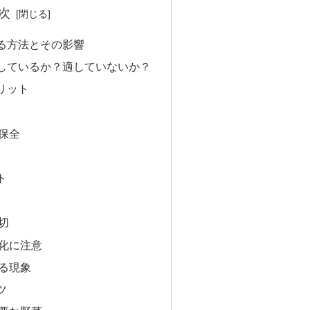
次
る方法とその影響
しているか？適していないか？
リット
保全
ト
切
化に注意
る現象
ツ